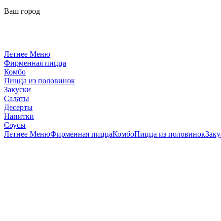
Ваш город
Летнее Меню
Фирменная пицца
Комбо
Пицца из половинок
Закуски
Салаты
Десерты
Напитки
Соусы
Летнее Меню
Фирменная пицца
Комбо
Пицца из половинок
Заку