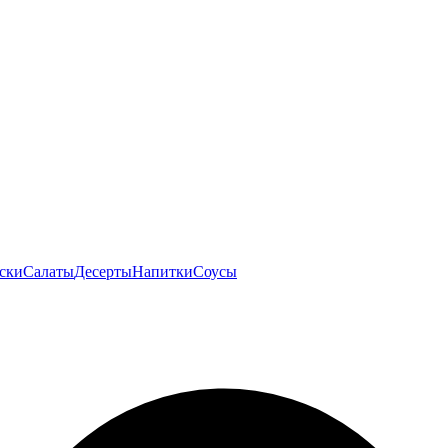
ски
Салаты
Десерты
Напитки
Соусы